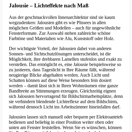
Jalousie – Lichteffekte nach Maß
Aus der geschmackvollen Innenarchitektur sind sie kaum
wegzudenken: Jalousien gibt es wie Plissees in allen
möglichen Größen und Modellen – auch für ungewöhnliche
Fensterformate. Zur Auswahl stehen zahlreiche schöne
Farbtöne und Materialien wie Alu, Kunststoff oder Holz.
Der wichtigste Vorteil, der Jalousien dabei von anderen
Sonnen- und Sichtschutzlösungen unterscheidet, ist die
Möglichkeit, ihre drehbaren Lamellen stufenlos und exakt zu
verstellen. Das ermöglicht es, eine Jalousie beispielsweise so
zu justieren, dass Tageslicht in Ihre Räume fällt, während
neugierige Blicke abgehalten werden. Auch Licht und
Schatten können auf diese Weise besonders fein dosiert
werden – damit lässt sich in Ihren Wohnräumen eine ganze
Bandbreite an Stimmungen erzeugen. Gleichzeitig eignen
sich Jalousien hervorragend für Bildschirmarbeitsplätze, denn
sie verhindern blendende Lichtreflexe auf dem Bildschirm,
während dennoch Licht ins Arbeitszimmer hineinfallen darf.
Jalousien lassen sich manuell oder bequem per Elektroantrieb
bedienen und beliebig in einer Position weiter oben oder
unten am Fenster feststellen. Wenn Sie es wünschen, können